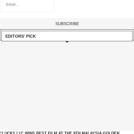
EDITORS’ PICK
“LUCKY LU” WINS BEST FILM AT THE 9TH MALAYSIA GOLDEN