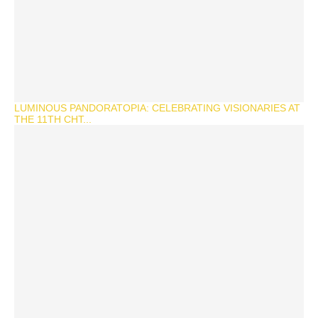
LUMINOUS PANDORATOPIA: CELEBRATING VISIONARIES AT
THE 11TH CHT...