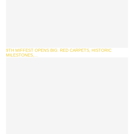
9TH MIFFEST OPENS BIG: RED CARPETS, HISTORIC
MILESTONES,...