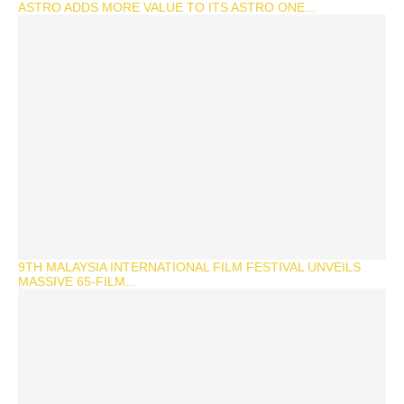
ASTRO ADDS MORE VALUE TO ITS ASTRO ONE...
9TH MALAYSIA INTERNATIONAL FILM FESTIVAL UNVEILS
MASSIVE 65-FILM...