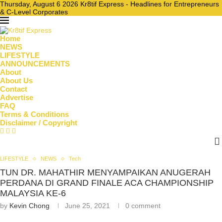
Thursday, August 6 2026 Kr8tif Express - Headlines for Entrepreneurs
& C-Level Corporates
Home
NEWS
LIFESTYLE
ANNOUNCEMENTS
About
About Us
Contact
Advertise
FAQ
Terms & Conditions
Disclaimer / Copyright
LIFESTYLE
NEWS
Tech
TUN DR. MAHATHIR MENYAMPAIKAN ANUGERAH
PERDANA DI GRAND FINALE ACA CHAMPIONSHIP
MALAYSIA KE-6
by
Kevin Chong
June 25, 2021
0 comment