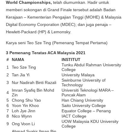
World Championships,
telah diumumkan. Hadir untuk
memberi sokongan di Grand Finale tersebut adalah Badan
Kerajaan – Kementerian Pengajian Tinggi (MOHE) & Malaysia
Digital Economy Corporation (MDEC); dan juga penaja –
Hewlett-Packard (HP) & Lemonsky.
Karya seni Teo Sze Ting (Pemenang Tempat Pertama)
3 Pemenang Teratas ACA Malaysia 2021
#
NAMA
INSTITUT
Tunku Abdul Rahman University
1
Teo Sze Ting
College
2
Tan Jia Yi
University Malaya
Swinburne University of
3
Nur Nadirah Binti Razali
Technology
Imran Syafiq Bin Mohd
Universiti Teknologi MARA –
4
Zin
Puncak Alam
5
Chong Shu Yao
Han Chiang University
6
Yoon Yin Khoo
Saito University College
7
Loh Jye Jinn
Equator College – Penang
8
Nico Wynn
IACT College
UOW Malaysia KDU University
9
Ong Voon Li
College
Ahmad Syakir Ilman Bin