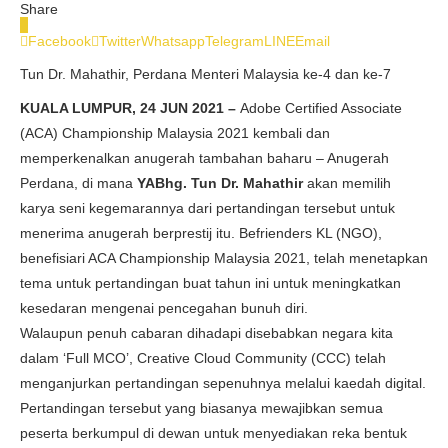
Share
0
Facebook
Twitter
Whatsapp
Telegram
LINE
Email
Tun Dr. Mahathir, Perdana Menteri Malaysia ke-4 dan ke-7
KUALA LUMPUR, 24 JUN 2021 –
Adobe Certified Associate
(ACA) Championship Malaysia 2021 kembali dan
memperkenalkan anugerah tambahan baharu – Anugerah
Perdana, di mana
YABhg. Tun Dr. Mahathir
akan memilih
karya seni kegemarannya dari pertandingan tersebut untuk
menerima anugerah berprestij itu. Befrienders KL (NGO),
benefisiari ACA Championship Malaysia 2021, telah menetapkan
tema untuk pertandingan buat tahun ini untuk meningkatkan
kesedaran mengenai pencegahan bunuh diri.
Walaupun penuh cabaran dihadapi disebabkan negara kita
dalam ‘Full MCO’, Creative Cloud Community (CCC) telah
menganjurkan pertandingan sepenuhnya melalui kaedah digital.
Pertandingan tersebut yang biasanya mewajibkan semua
peserta berkumpul di dewan untuk menyediakan reka bentuk