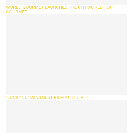
WORLD GOURMET LAUNCHES THE 8TH WORLD TOP
GOURMET...
“LUCKY LU” WINS BEST FILM AT THE 9TH...