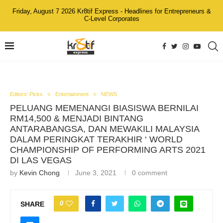
Friday, August 7 2026 Kr8tif Express - Headlines for Entrepreneurs &
C-Level Corporates
Editors' Picks
Entertainment
NEWS
PELUANG MEMENANGI BIASISWA BERNILAI
RM14,500 & MENJADI BINTANG
ANTARABANGSA, DAN MEWAKILI MALAYSIA
DALAM PERINGKAT TERAKHIR ‘ WORLD
CHAMPIONSHIP OF PERFORMING ARTS 2021
DI LAS VEGAS
by
Kevin Chong
June 3, 2021
0 comment
0
SHARE